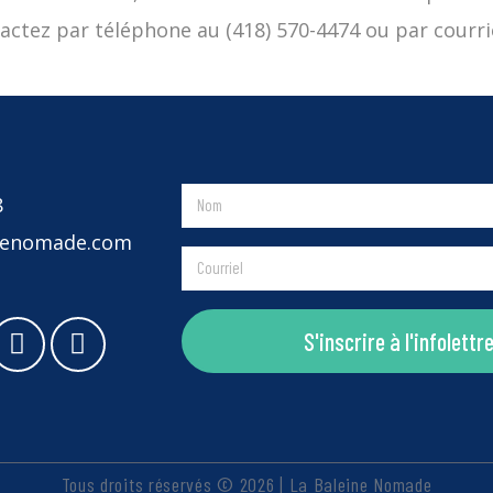
ontactez par téléphone au (418) 570-4474 ou par cour
8
inenomade.com
S'inscrire à l'infolettr
Tous droits réservés © 2026 | La Baleine Nomade