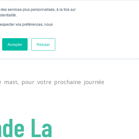
des services plus personnalisés, à la fois sur
NOUS CONTACTER
PLANIFIONS VOTRE ACTIVITÉ
dentialité.
e respecter vos préférences, nous
et outils pédagogiques pour apporter
. Étant basées sur la progression des
Accepter
Refuser
ttent de plonger dans le fleuve Saint-
e main, pour votre prochaine journée
de La