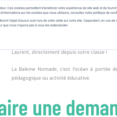
teur. Ces cookies permettent d'améliorer votre expérience de site web et de fournir 
ACCUEIL
NOS ACTIVITÉS
MATÉRIEL PÉDAGOGIQUE
À PROPOS
 d'informations sur les cookies que nous utilisons, consultez notre politique de confi
eront l'objet d'aucun suivi lors de votre visite sur notre site. Cependant, en vue d
La Baleine Nomade
propose des animations 
pour que nous n'ayons pas à vous les redemander.
les baleines et les requins dans votre école
apprentissages, nos activités scolaires perme
Laurent, directement depuis votre classe !
La Baleine Nomade, c’est l’océan à portée d
pédagogique ou activité éducative.
aire une deman