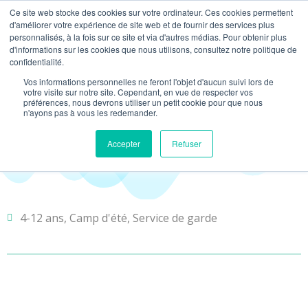
Ce site web stocke des cookies sur votre ordinateur. Ces cookies permettent
d'améliorer votre expérience de site web et de fournir des services plus
personnalisés, à la fois sur ce site et via d'autres médias. Pour obtenir plus
NOS ACTIVITÉS
MATÉRIEL PÉDAGOGIQ
NOUS CONTACTER
PLANIFIONS VOTRE ACTIVITÉ
d'informations sur les cookies que nous utilisons, consultez notre politique de
confidentialité.
Migration Océanique
Vos informations personnelles ne feront l'objet d'aucun suivi lors de
votre visite sur notre site. Cependant, en vue de respecter vos
préférences, nous devrons utiliser un petit cookie pour que nous
n'ayons pas à vous les redemander.
Accepter
Refuser
4-12 ans
,
Camp d'été
,
Service de garde