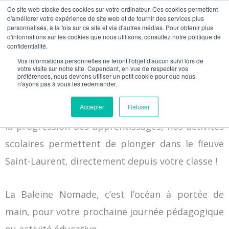
Ce site web stocke des cookies sur votre ordinateur. Ces cookies permettent
d'améliorer votre expérience de site web et de fournir des services plus
personnalisés, à la fois sur ce site et via d'autres médias. Pour obtenir plus
NOS ACTIVITÉS
MATÉRIEL PÉDAGOGIQ
NOUS CONTACTER
PLANIFIONS VOTRE ACTIVITÉ
d'informations sur les cookies que nous utilisons, consultez notre politique de
confidentialité.
Vos informations personnelles ne feront l'objet d'aucun suivi lors de
votre visite sur notre site. Cependant, en vue de respecter vos
La Baleine Nomade
propose des animations et
préférences, nous devrons utiliser un petit cookie pour que nous
n'ayons pas à vous les redemander.
outils pédagogiques pour apporter les baleines
Accepter
Refuser
et les requins dans votre école. Étant basées sur
la progression des apprentissages, nos activités
scolaires permettent de plonger dans le fleuve
Saint-Laurent, directement depuis votre classe !
La Baleine Nomade, c’est l’océan à portée de
main, pour votre prochaine journée pédagogique