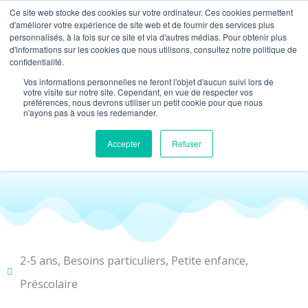
Ce site web stocke des cookies sur votre ordinateur. Ces cookies permettent
d'améliorer votre expérience de site web et de fournir des services plus
personnalisés, à la fois sur ce site et via d'autres médias. Pour obtenir plus
NOS ACTIVITÉS
MATÉRIEL PÉDAGOGIQ
NOUS CONTACTER
PLANIFIONS VOTRE ACTIVITÉ
d'informations sur les cookies que nous utilisons, consultez notre politique de
confidentialité.
Découverte du
Vos informations personnelles ne feront l'objet d'aucun suivi lors de
votre visite sur notre site. Cependant, en vue de respecter vos
préférences, nous devrons utiliser un petit cookie pour que nous
monde marin
n'ayons pas à vous les redemander.
Accepter
Refuser
2-5 ans
,
Besoins particuliers
,
Petite enfance
,
Préscolaire