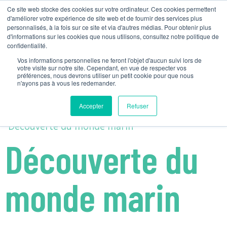
Ce site web stocke des cookies sur votre ordinateur. Ces cookies permettent
d'améliorer votre expérience de site web et de fournir des services plus
Activity Tag :
2-5
personnalisés, à la fois sur ce site et via d'autres médias. Pour obtenir plus
NOS ACTIVITÉS
MATÉRIEL PÉDAGOGIQ
NOUS CONTACTER
PLANIFIONS VOTRE ACTIVITÉ
d'informations sur les cookies que nous utilisons, consultez notre politique de
ans
confidentialité.
Vos informations personnelles ne feront l'objet d'aucun suivi lors de
votre visite sur notre site. Cependant, en vue de respecter vos
Découverte du monde
préférences, nous devrons utiliser un petit cookie pour que nous
n'ayons pas à vous les redemander.
marin
Accepter
Refuser
Découverte du
monde marin