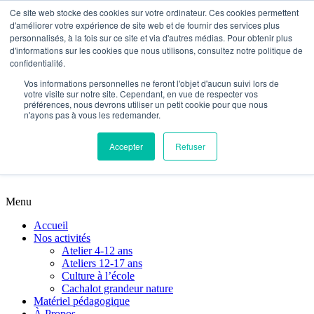
Ce site web stocke des cookies sur votre ordinateur. Ces cookies permettent
d'améliorer votre expérience de site web et de fournir des services plus
Accueil
personnalisés, à la fois sur ce site et via d'autres médias. Pour obtenir plus
Nos activités
d'informations sur les cookies que nous utilisons, consultez notre politique de
Atelier 4-12 ans
confidentialité.
Ateliers 12-17 ans
Vos informations personnelles ne feront l'objet d'aucun suivi lors de
Culture à l’école
votre visite sur notre site. Cependant, en vue de respecter vos
Cachalot grandeur nature
préférences, nous devrons utiliser un petit cookie pour que nous
Matériel pédagogique
n'ayons pas à vous les redemander.
À Propos
Nous contacter
Accepter
Refuser
Planifions votre activité
Menu
Accueil
Nos activités
Atelier 4-12 ans
Ateliers 12-17 ans
Culture à l’école
Cachalot grandeur nature
Matériel pédagogique
À Propos