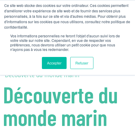
Ce site web stocke des cookies sur votre ordinateur. Ces cookies permettent
d'améliorer votre expérience de site web et de fournir des services plus
Activity Tag :
personnalisés, à la fois sur ce site et via d'autres médias. Pour obtenir plus
NOS ACTIVITÉS
MATÉRIEL PÉDAGOGIQ
NOUS CONTACTER
PLANIFIONS VOTRE ACTIVITÉ
d'informations sur les cookies que nous utilisons, consultez notre politique de
Petite enfance
confidentialité.
Vos informations personnelles ne feront l'objet d'aucun suivi lors de
votre visite sur notre site. Cependant, en vue de respecter vos
Découverte du monde
préférences, nous devrons utiliser un petit cookie pour que nous
n'ayons pas à vous les redemander.
marin
Accepter
Refuser
Découverte du
monde marin