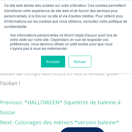
Ce site web stocke des cookies sur votre ordinateur. Ces cookies permettent
d'améliorer votre expérience de site web et de fournir des services plus
Carte de Noël
personnalisés, à la fois sur ce site et via d'autres médias. Pour obtenir plus
d'informations sur les cookies que nous utilisons, consultez notre politique de
Pop Up de l’océan
confidentialité.
Vos informations personnelles ne feront l'objet d'aucun suivi lors de
votre visite sur notre site. Cependant, en vue de respecter vos
L’océan vous souhaite un joyeux temps des fêtes !
préférences, nous devrons utiliser un petit cookie pour que nous
n'ayons pas à vous les redemander.
Accepter
Refuser
Télécharger votre carte de Noël pour partager vos
voeux du temps des fêtes et votre amour pour
l’océan !
Previous:
*HALLOWEEN* Squelette de baleine à
bosse
Next:
Coloriages des métiers *version baleine*