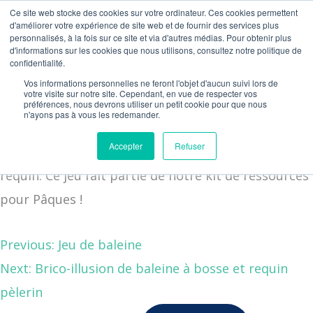
Ce site web stocke des cookies sur votre ordinateur. Ces cookies permettent
d'améliorer votre expérience de site web et de fournir des services plus
Chasse aux
personnalisés, à la fois sur ce site et via d'autres médias. Pour obtenir plus
NOS ACTIVITÉS
MATÉRIEL PÉDAGOGIQ
NOUS CONTACTER
PLANIFIONS VOTRE ACTIVITÉ
d'informations sur les cookies que nous utilisons, consultez notre politique de
cocos version
confidentialité.
requin
Vos informations personnelles ne feront l'objet d'aucun suivi lors de
votre visite sur notre site. Cependant, en vue de respecter vos
préférences, nous devrons utiliser un petit cookie pour que nous
n'ayons pas à vous les redemander.
Accepter
Refuser
Téléchargez notre jeu de chasse au cocos version
requin. Ce jeu fait partie de notre kit de ressources
pour Pâques !
Previous:
Jeu de baleine
Next:
Brico-illusion de baleine à bosse et requin
pèlerin