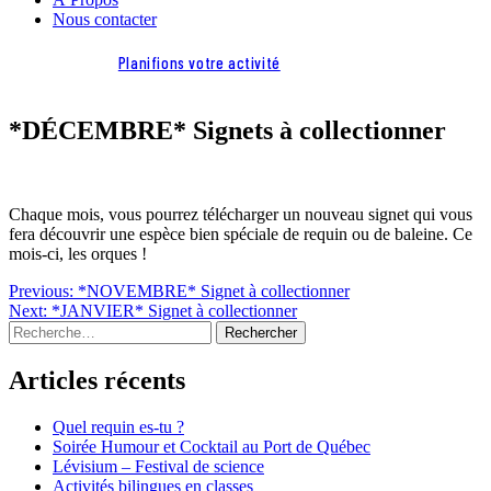
Nous contacter
Planifions votre activité
*DÉCEMBRE* Signets à collectionner
Chaque mois, vous pourrez télécharger un nouveau signet qui vous
fera découvrir une espèce bien spéciale de requin ou de baleine. Ce
mois-ci, les orques !
Navigation
Previous:
*NOVEMBRE* Signet à collectionner
Next:
*JANVIER* Signet à collectionner
de
Rechercher :
l'article
Articles récents
Quel requin es-tu ?
Soirée Humour et Cocktail au Port de Québec
Lévisium – Festival de science
Activités bilingues en classes