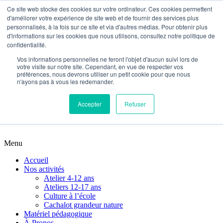
Ce site web stocke des cookies sur votre ordinateur. Ces cookies permettent
d'améliorer votre expérience de site web et de fournir des services plus
Accueil
personnalisés, à la fois sur ce site et via d'autres médias. Pour obtenir plus
Nos activités
d'informations sur les cookies que nous utilisons, consultez notre politique de
Atelier 4-12 ans
confidentialité.
Ateliers 12-17 ans
Vos informations personnelles ne feront l'objet d'aucun suivi lors de
Culture à l’école
votre visite sur notre site. Cependant, en vue de respecter vos
Cachalot grandeur nature
préférences, nous devrons utiliser un petit cookie pour que nous
Matériel pédagogique
n'ayons pas à vous les redemander.
À Propos
Nous contacter
Accepter
Refuser
Planifions votre activité
Menu
Accueil
Nos activités
Atelier 4-12 ans
Ateliers 12-17 ans
Culture à l’école
Cachalot grandeur nature
Matériel pédagogique
À Propos