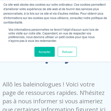
Ce site web stocke des cookies sur votre ordinateur. Ces cookies permettent
d'améliorer votre expérience de site web et de fournir des services plus
personnalisés, à la fois sur ce site et via d'autres médias. Pour obtenir plus
NOS ACTIVITÉS
MATÉRIEL PÉDAGOGIQ
NOUS CONTACTER
PLANIFIONS VOTRE ACTIVITÉ
d'informations sur les cookies que nous utilisons, consultez notre politique de
confidentialité.
Page des
Vos informations personnelles ne feront l'objet d'aucun suivi lors de
votre visite sur notre site. Cependant, en vue de respecter vos
préférences, nous devrons utiliser un petit cookie pour que nous
n'ayons pas à vous les redemander.
employés
Accepter
Refuser
Allô les baleinologues ! Voici votre
page de ressources rapides. N’hésitez
pas à nous informer si vous aimeriez
que certaines information figurent ici.