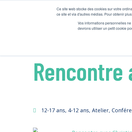
Ce site web stocke des cookies sur votre ordina
Activity Catego
ce site et via d'autres médias. Pour obtenir plus
Vos informations personnelles ne f
devrons utiliser un petit cookie 
Rencontre avec Christine V
Rencontre a
12-17 ans
,
4-12 ans
,
Atelier
,
Confére