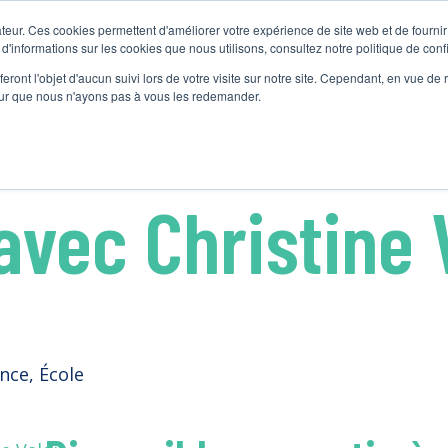
teur. Ces cookies permettent d'améliorer votre expérience de site web et de fournir 
ACCUEIL
NOS ACTIVITÉS
MATÉRIEL PÉDAGOGIQUE
À PROPOS
ry :
12-17 ans
 d'informations sur les cookies que nous utilisons, consultez notre politique de confi
eront l'objet d'aucun suivi lors de votre visite sur notre site. Cependant, en vue d
pour que nous n'ayons pas à vous les redemander.
alois
vec Christine 
nce
,
École