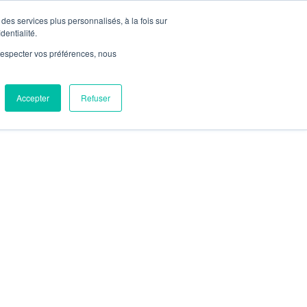
des services plus personnalisés, à la fois sur
NOUS CONTACTER
PLANIFIONS VOTRE ACTIVITÉ
e
dentialité.
e respecter vos préférences, nous
aca !
Accepter
Refuser