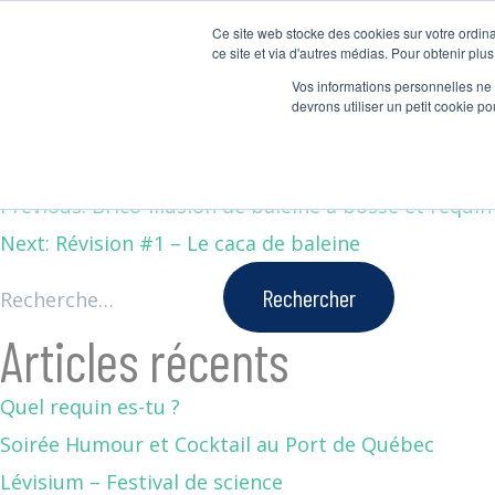
Ce site web stocke des cookies sur votre ordina
Lecture #1 – Le
ce site et via d'autres médias. Pour obtenir plus
Vos informations personnelles ne f
devrons utiliser un petit cookie 
Saviez-vous que les baleines sont des héroïnes ? Ell
Previous:
Brico-illusion de baleine à bosse et requin
Next:
Révision #1 – Le caca de baleine
Articles récents
Quel requin es-tu ?
Soirée Humour et Cocktail au Port de Québec
Lévisium – Festival de science