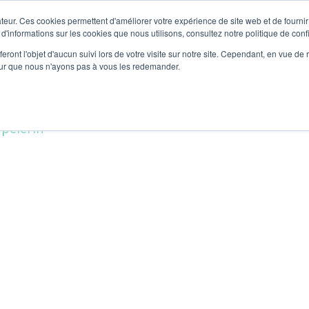
teur. Ces cookies permettent d'améliorer votre expérience de site web et de fournir 
ACCUEIL
NOS ACTIVITÉS
MATÉRIEL PÉDAGOGIQUE
À PROPOS
 caca de balein
 d'informations sur les cookies que nous utilisons, consultez notre politique de confi
eront l'objet d'aucun suivi lors de votre visite sur notre site. Cependant, en vue d
pour que nous n'ayons pas à vous les redemander.
es ont le pouvoir de sauver le monde … grâce à leur c
 pèlerin