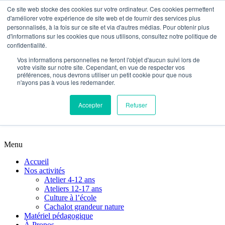
Ce site web stocke des cookies sur votre ordinateur. Ces cookies permettent
d'améliorer votre expérience de site web et de fournir des services plus
Accueil
personnalisés, à la fois sur ce site et via d'autres médias. Pour obtenir plus
Nos activités
d'informations sur les cookies que nous utilisons, consultez notre politique de
Atelier 4-12 ans
confidentialité.
Ateliers 12-17 ans
Vos informations personnelles ne feront l'objet d'aucun suivi lors de
Culture à l’école
votre visite sur notre site. Cependant, en vue de respecter vos
Cachalot grandeur nature
préférences, nous devrons utiliser un petit cookie pour que nous
Matériel pédagogique
n'ayons pas à vous les redemander.
À Propos
Nous contacter
Accepter
Refuser
Planifions votre activité
Menu
Accueil
Nos activités
Atelier 4-12 ans
Ateliers 12-17 ans
Culture à l’école
Cachalot grandeur nature
Matériel pédagogique
À Propos