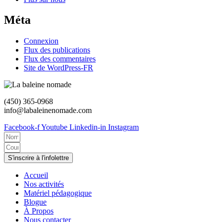
Méta
Connexion
Flux des publications
Flux des commentaires
Site de WordPress-FR
(450) 365-0968
info@labaleinenomade.com
Facebook-f
Youtube
Linkedin-in
Instagram
S'inscrire à l'infolettre
Accueil
Nos activités
Matériel pédagogique
Blogue
À Propos
Nous contacter