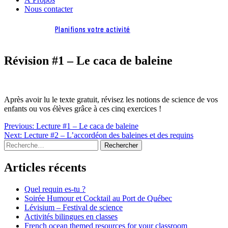
Nous contacter
Planifions votre activité
Révision #1 – Le caca de baleine
Après avoir lu le texte gratuit, révisez les notions de science de vos
enfants ou vos élèves grâce à ces cinq exercices !
Navigation
Previous:
Lecture #1 – Le caca de baleine
Next:
Lecture #2 – L’accordéon des baleines et des requins
de
Rechercher :
l'article
Articles récents
Quel requin es-tu ?
Soirée Humour et Cocktail au Port de Québec
Lévisium – Festival de science
Activités bilingues en classes
French ocean themed resources for your classroom